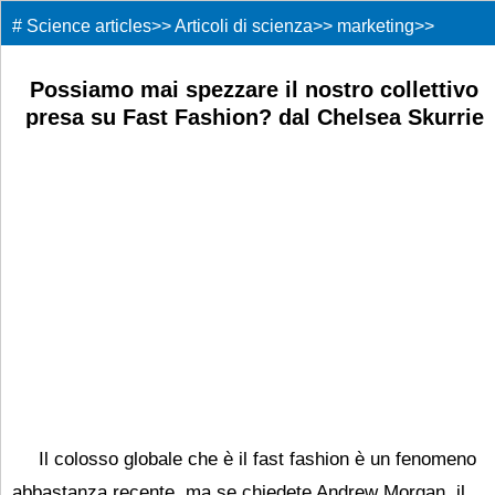
#
Science articles
>>
Articoli di scienza
>>
marketing
>>
Possiamo mai spezzare il nostro collettivo
presa su Fast Fashion? dal Chelsea Skurrie
Paulet
Il colosso globale che è il fast fashion è un fenomeno
abbastanza recente, ma se chiedete Andrew Morgan, il