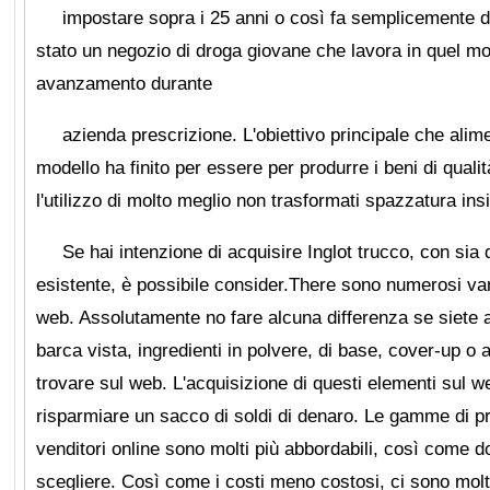
impostare sopra i 25 anni o così fa semplicemente di
stato un negozio di droga giovane che lavora in quel mo
avanzamento durante
azienda prescrizione. L'obiettivo principale che alimen
modello ha finito per essere per produrre i beni di quali
l'utilizzo di molto meglio non trasformati spazzatura in
Se hai intenzione di acquisire Inglot trucco, con sia d
esistente, è possibile consider.There sono numerosi vant
web. Assolutamente no fare alcuna differenza se siete al
barca vista, ingredienti in polvere, di base, cover-up o a
trovare sul web. L'acquisizione di questi elementi sul w
risparmiare un sacco di soldi di denaro. Le gamme di 
venditori online sono molti più abbordabili, così come do
scegliere. Così come i costi meno costosi, ci sono molti a