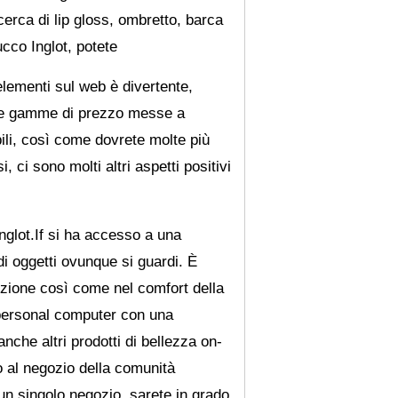
cerca di lip gloss, ombretto, barca
ucco Inglot, potete
elementi sul web è divertente,
. Le gamme di prezzo messe a
ili, così come dovrete molte più
 ci sono molti altri aspetti positivi
nglot.If si ha accesso a una
di oggetti ovunque si guardi. È
nzione così come nel comfort della
 personal computer con una
nche altri prodotti di bellezza on-
 al negozio della comunità
un singolo negozio, sarete in grado