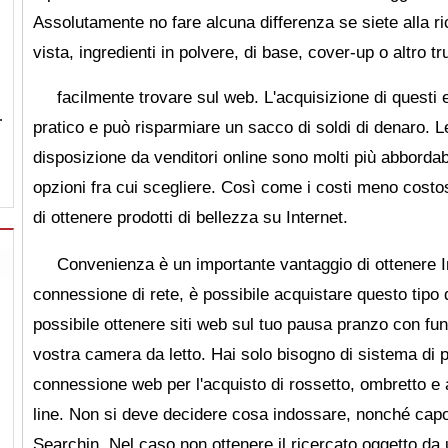
Assolutamente no fare alcuna differenza se siete alla ri
vista, ingredienti in polvere, di base, cover-up o altro tr
facilmente trovare sul web. L'acquisizione di questi 
…
pratico e può risparmiare un sacco di soldi di denaro
disposizione da venditori online sono molti più abbordab
opzioni fra cui scegliere. Così come i costi meno costosi,
di ottenere prodotti di bellezza su Internet.
Convenienza è un importante vantaggio di ottenere I
connessione di rete, è possibile acquistare questo tipo 
possibile ottenere siti web sul tuo pausa pranzo con fu
vostra camera da letto. Hai solo bisogno di sistema di
connessione web per l'acquisto di rossetto, ombretto e a
line. Non si deve decidere cosa indossare, nonché capo
Searchin. Nel caso non ottenere il ricercato oggetto da 