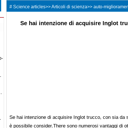
#
Science articles
>>
Articoli di scienza
>>
auto-migliorame
Se hai intenzione di acquisire Inglot t
o-
…
…
…
Se hai intenzione di acquisire Inglot trucco, con sia da so
…
è possibile consider.There sono numerosi vantaggi di ot