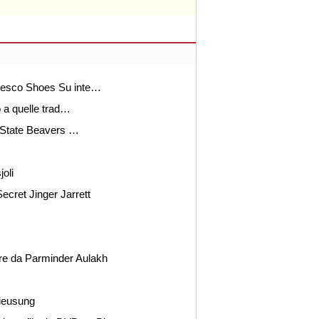
 fresco Shoes Su inte…
to a quelle trad…
 State Beavers …
oli
ecret Jinger Jarrett
re da Parminder Aulakh
rieusung