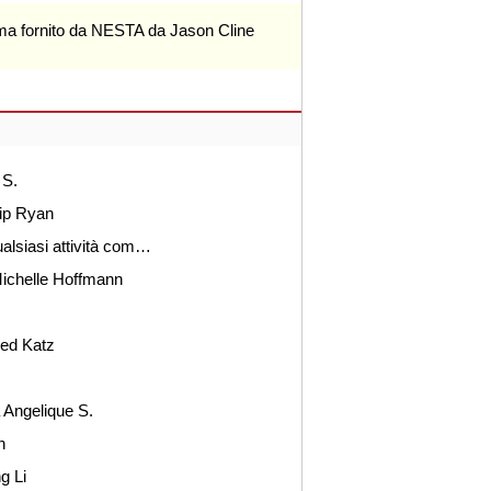
amma fornito da NESTA da Jason Cline
 S.
lip Ryan
ualsiasi attività com…
Michelle Hoffmann
Red Katz
 Angelique S.
n
g Li