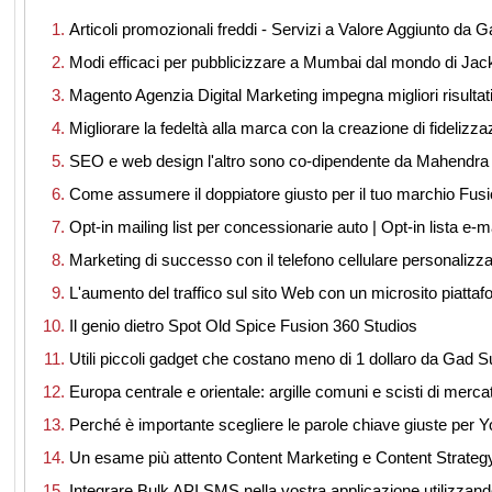
Articoli promozionali freddi - Servizi a Valore Aggiunto da
Modi efficaci per pubblicizzare a Mumbai dal mondo di Jac
Magento Agenzia Digital Marketing impegna migliori risultat
Migliorare la fedeltà alla marca con la creazione di fidelizz
SEO e web design l'altro sono co-dipendente da Mahendra 
Come assumere il doppiatore giusto per il tuo marchio Fus
Opt-in mailing list per concessionarie auto | Opt-in lista e-m
Marketing di successo con il telefono cellulare personalizza
L'aumento del traffico sul sito Web con un microsito piattaf
Il genio dietro Spot Old Spice Fusion 360 Studios
Utili piccoli gadget che costano meno di 1 dollaro da Gad 
Europa centrale e orientale: argille comuni e scisti di merc
Perché è importante scegliere le parole chiave giuste per 
Un esame più attento Content Marketing e Content Strateg
Integrare Bulk API SMS nella vostra applicazione utilizz