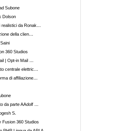
 Gad Subone
k Dolson
i realistici da Ronak…
azione della clien…
Saini
ion 360 Studios
ail | Opt-in Mail …
to centrale elettric…
orma di affiliazione…
Subone
ato da parte AAdolf …
Yogesh S.
y Fusion 360 Studios
ando PHP Lingua da API A…