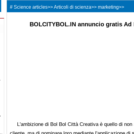
#
Science articles
>>
Articoli di scienza
>>
marketing
>>
BOLCITYBOL.IN annuncio gratis Ad 
…
…
L'ambizione di Bol Bol Città Creativa è quello di no
a…
cliente, ma di nominare loro mediante l'applicazione di 